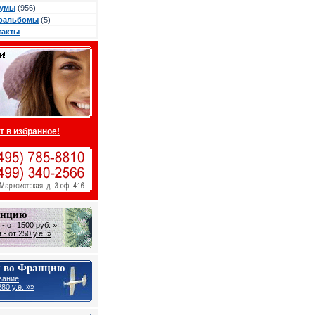
умы
(956)
оальбомы
(5)
такты
т в избранное!
анцию
- от 1500 руб. »
- от 250 у.е. »
 во Францию
вание
80 у.е. »»