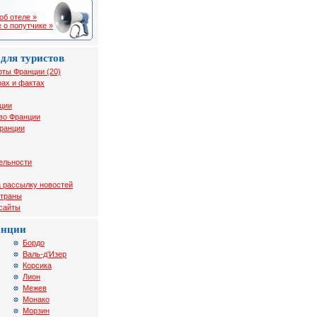
об отеле »
 о попутчике »
для туристов
рты Франции (20)
ах и фактах
ции
во Франции
Франции
ельности
 рассылку новостей
страны
 сайты
анции
Бордо
Валь-д'Изер
Корсика
Лион
Межев
Монако
Морзин