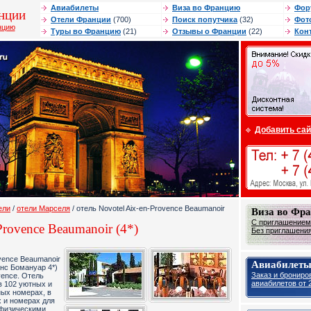
Авиабилеты
Виза во Францию
Фор
нции
Отели Франции
(700)
Поиск попутчика
(32)
Фот
нцию
Туры во Францию
(21)
Отзывы о Франции
(22)
Кон
Добавить сай
ели
/
отели Марселя
/ отель Novotel Aix-en-Provence Beaumanoir
Виза во Фр
С приглашением 
Provence Beaumanoir (4*)
Без приглашения 
ovence Beaumanoir
Авиабилеты
нс Бомaнуар 4*)
Заказ и брониро
vence. Отель
авиабилетов от 2
в 102 уютных и
ых номерах, в
 и номерах для
 физическими