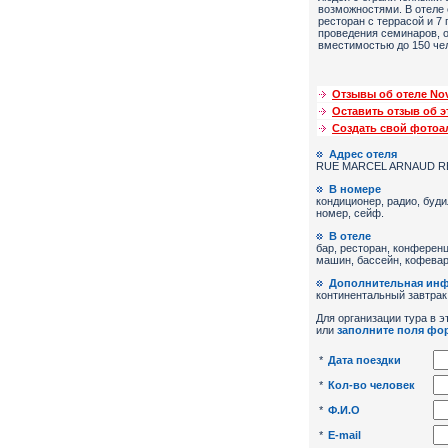
возможностями. В отеле 
ресторан с террасой и 7
проведения семинаров, 
вместимостью до 150 че
Отзывы об отеле Nov
Оставить отзыв об э
Создать свой фото
Адрес отеля
RUE MARCEL ARNAUD R
В номере
кондиционер, радио, буди
номер, сейф.
В отеле
бар, ресторан, конференц
машин, бассейн, кофевар
Дополнительная ин
континентальный завтрак
Для организации тура в эт
или
заполните поля фо
*
Дата поездки
*
Кол-во человек
*
Ф.И.О
*
E-mail