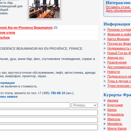
Интерактив
есть бар,
 помещений для
Оставить отзыв 
общей
Дать объявление
ловек.
Информация 
otel Aix-en-Provence Beaumanoir
(0)
Регионы и куро
том отеле
Франция в цифр
альбом
Карта Франции
Погода во Фран
Недвижимость 
ESIDENCE BEAUMANOIR AIX EN PROVENCE, FRANCE.
Новый Год во 
Аренда яхт
льник, душ, мини-бар, фен, спутниковое телевидение, сервис в
Развлечения
Достопримечат
Новости
-зал, круглосуточное обслуживание, лифт, автостоянка, аренда
ка, микрофон, проектор, экран.
Подписаться на
Туры в другие 
формация
Туристические
 не включен в стоимость.
от отель звоните по тел: +7 (495)
785-88-10
(мн.),
Курорты Фр
рмы заявки
:
Авориа
Бургундия
Канны
Куршевель
Марсель
Мерибель
Монте-Карло