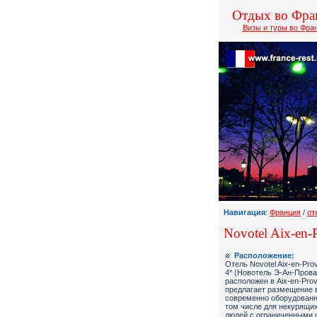
Отдых во Фра
Визы и туры во Фра
Навигация
:
Франция
/
от
Novotel Aix-en-
Расположение:
Отель Novotel Aix-en-Pr
4* (Новотель Э-Ан-Прова
расположен в Aix-en-Pro
предлагает размещение 
современно оборудованн
том числе для некурящих
людей с ограниченными