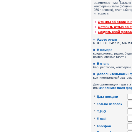
возможностями. Также в 
конференц-залы (общей
250 человек), платный га
и терраса.
Отзывы об отеле Ibis
Оставить отзыв об э
Создать свой фото
Адрес отеля
6 RUE DE CASSIS, MARS
В номере
кондиционер, радио, буди
номер, свежие газеты.
В отеле
бар, ресторан, конференц
Дополнительная ин
континентальный завтрак
Для организации тура в эт
или
заполните поля фо
*
Дата поездки
*
Кол-во человек
*
Ф.И.О
*
E-mail
*
Телефон