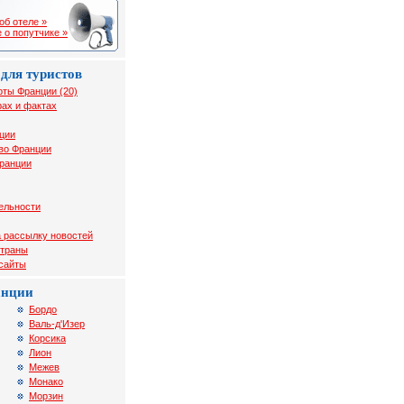
об отеле »
 о попутчике »
для туристов
рты Франции (20)
ах и фактах
ции
во Франции
Франции
ельности
 рассылку новостей
страны
 сайты
анции
Бордо
Валь-д'Изер
Корсика
Лион
Межев
Монако
Морзин