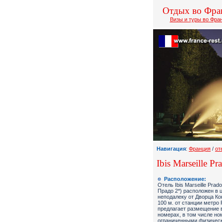
Отдых во Фра
Визы и туры во Фра
Навигация
:
Франция
/
от
Ibis Marseille Pr
Расположение:
Отель Ibis Marseille Pra
Прадо 2*) расположен в ц
неподалеку от Дворца Ко
100 м. от станции метро P
предлагает размещение 
номерах, в том числе но
ограниченными физичес