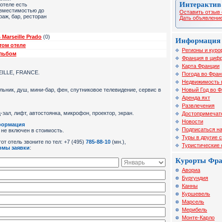
Интерактив
отеле есть
 вместимостью до
Оставить отзыв 
раж, бар, ресторан
Дать объявление
 Marseille Prado
(0)
Информация 
том отеле
Регионы и куро
альбом
Франция в цифр
Карта Франции
EILLE, FRANCE.
Погода во Фран
Недвижимость 
Новый Год во 
льник, душ, мини-бар, фен, спутниковое телевидение, сервис в
Аренда яхт
Развлечения
-зал, лифт, автостоянка, микрофон, проектор, экран.
Достопримечат
Новости
формация
Подписаться на
 не включен в стоимость.
Туры в другие 
от отель звоните по тел: +7 (495)
785-88-10
(мн.),
Туристические
рмы заявки
:
Курорты Фр
Авориа
Бургундия
Канны
Куршевель
Марсель
Мерибель
Монте-Карло