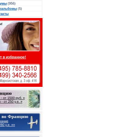
умы
(956)
оальбомы
(5)
такты
т в избранное!
анцию
- от 1500 руб. »
- от 250 у.е. »
 во Францию
вание
80 у.е. »»