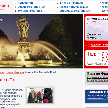
Авиабилеты
Виза во Францию
Фор
нции
Отели Франции
(700)
Поиск попутчика
(32)
Фот
нцию
Туры во Францию
(21)
Отзывы о Франции
(22)
Кон
Добавить сай
ели
/
отели Марселя
/ отель Ibis Marseille Prado
Виза во Фр
С приглашением 
ado (2*)
Без приглашения 
do 2* (Ибис Марсель
Авиабилеты
ентре города,
Заказ и брониро
нгрессов и всего в
авиабилетов от 2
errier. Отель
в 115 уютных
мера для людей с
кими