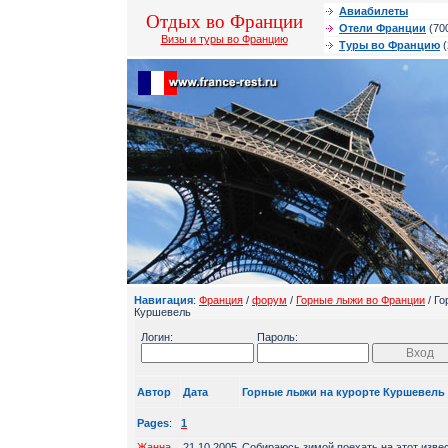
Авиабилеты
Отдых во Франции
Отели Франции
(70
Визы и туры во Францию
Туры во Францию
(
Навигация
:
Франция
/
форум
/
Горные лыжи во Франции
/ Го
Куршевель
Логин:
Пароль:
Автор
Дата
Горные лыжи на курорте Куршевель
Pages
:
1
Жанна
21.10.2005
Собираюсь зимой поехать на этот изве