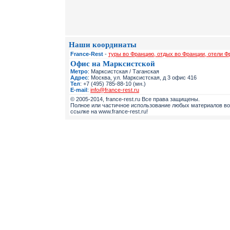
Наши координаты
France-Rest
-
туры во Францию, отдых во Франции, отели Ф
Офис на Марксистской
Метро
: Марксистская / Таганская
Адрес
: Москва, ул. Марксистская, д 3 офис 416
Тел
: +7 (495) 785-88-10 (мн.)
E-mail
:
info@france-rest.ru
© 2005-2014, france-rest.ru Все права защищены.
Полное или частичное использование любых материалов во
ссылке на www.france-rest.ru!