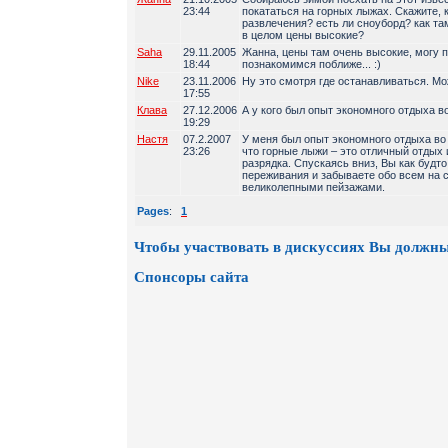
23:44
покататься на горных лыжах. Скажите, 
развлечения? есть ли сноуборд? как та
в целом цены высокие?
Saha
29.11.2005
Жанна, цены там очень высокие, могу 
18:44
познакомимся поближе... :)
Nike
23.11.2006
Ну это смотря где останавливаться. Мож
17:55
Клава
27.12.2006
А у кого был опыт экономного отдыха в
19:29
Настя
07.2.2007
У меня был опыт экономного отдыха во
23:26
что горные лыжи – это отличный отдых
разрядка. Спускаясь вниз, Вы как будто
переживания и забываете обо всем на 
великолепными пейзажами.
Pages
:
1
Чтобы участвовать в дискуссиях Вы должны
Спонсоры сайта