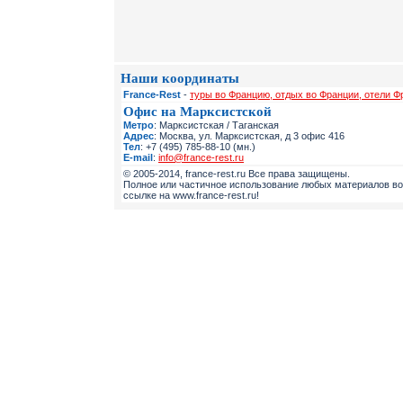
Наши координаты
France-Rest
-
туры во Францию, отдых во Франции, отели Ф
Офис на Марксистской
Метро
: Марксистская / Таганская
Адрес
: Москва, ул. Марксистская, д 3 офис 416
Тел
: +7 (495) 785-88-10 (мн.)
E-mail
:
info@france-rest.ru
© 2005-2014, france-rest.ru Все права защищены.
Полное или частичное использование любых материалов во
ссылке на www.france-rest.ru!